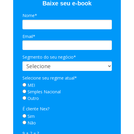
Baixe seu e-book
Nome*
Email*
Segmento do seu negócio*
Selecione seu regime atual*
MEI
Simples Nacional
Outro
É cliente Nex?
Sim
Não
9 + 2 = ?