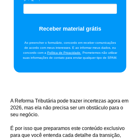
Receber material grátis
Ao preencher o formulário, concordo em receber comunicações
de acordo com meus interesses. E ao informar meus dados, eu
concordo com a
Política de Privacidade.
Prometemos não utilizar
suas informações de contato para enviar qualquer tipo de SPAM.
A Reforma Tributária pode trazer incertezas agora em
2026, mas ela não precisa ser um obstáculo para o
seu negócio.
É por isso que preparamos este conteúdo exclusivo
para que você entenda cada detalhe da transição,