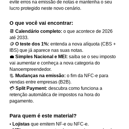
evite erros na emissão de notas e mantenha o seu
lucro protegido neste novo cenário.
O que você vai encontrar:
📆
Calendário completo:
o que acontece de 2026
até 2033.
🪙
O teste dos 1%:
entenda a nova alíquota (CBS +
IBS) que já aparece nas suas notas.
💼
Simples Nacional e MEI:
saiba se o seu imposto
vai aumentar e conheça a nova categoria do
Nanoempreendedor.
📃
Mudanças na emissão:
o fim da NFC-e para
vendas entre empresas (B2B).
💳
Split Payment:
descubra como funciona a
retenção automática de impostos na hora do
pagamento.
Para quem é este material?
•
Lojistas
que emitem NF-e ou NFC-e.